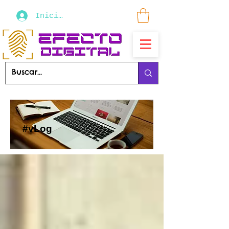
Iniciar sesión
#vLog