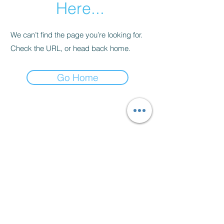
Here...
We can’t find the page you’re looking for.
Check the URL, or head back home.
Go Home
SÍGUEME
EN:
LISTA DE CORREOS:
Registrate si quieres recibir
actualizaciones de nosotros:
GO
CONTACTO:
CEL.
55-6149-7483