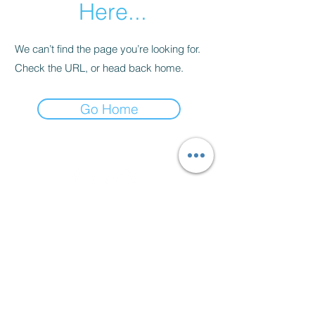
Here...
We can’t find the page you’re looking for.
Check the URL, or head back home.
Go Home
SÍGUEME
EN:
LISTA DE CORREOS:
Registrate si quieres recibir
actualizaciones de nosotros:
GO
CONTACTO:
CEL.
55-6149-7483