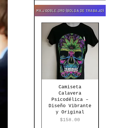
MX.JOOBLE.ORG (BOLSA DE TRABAJO)
Vista rápida
Vista 
Camiseta
Torer
Calavera
Tej
Psicodélica –
Textur
Diseño Vibrante
Elega
y Original
Versati
Ne
Precio
$158.00
Pre
$12