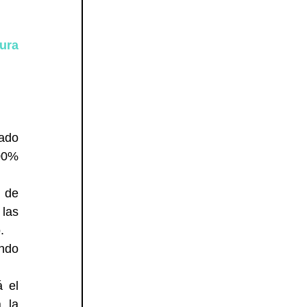
ura 
do 
0% 
 de 
las 
  
ndo 
 el 
 la 