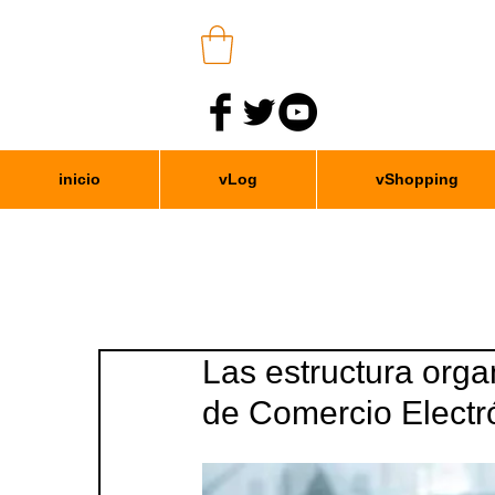
inicio
vLog
vShopping
Las estructura orga
de Comercio Electr