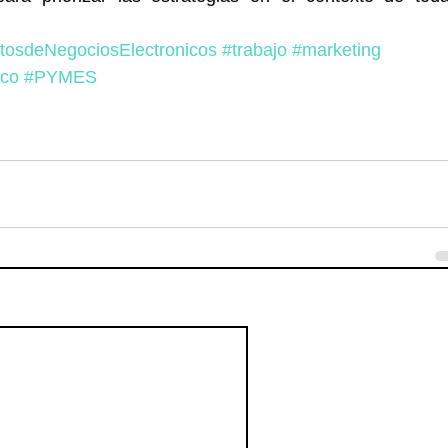
osdeNegociosElectronicos
#trabajo
#marketing
ico
#PYMES