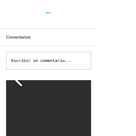
Comentarios
La dirección de ventas
Organización de
Escribir un comentario...
departamento de