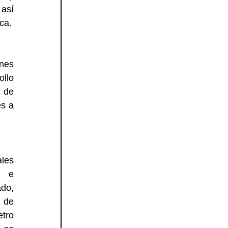
así 
ca.
nes 
llo 
 de 
s a 
les 
 e 
do, 
 de 
ro 