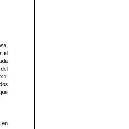
sa, 
 el 
ada 
del 
mo. 
dos 
que 
 en 