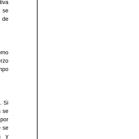
iva 
 se 
de 
omo 
rzo 
mpo 
 Si 
 se 
por 
 se 
 y 