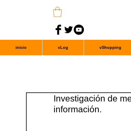
inicio
vLog
vShopping
Investigación de m
información.