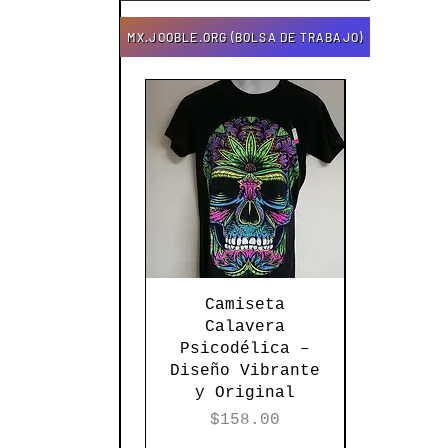
MX.JOOBLE.ORG (BOLSA DE TRABAJO)
Vista rápida
Vista 
Camiseta
Torer
Calavera
Tej
Psicodélica –
Textur
Diseño Vibrante
Elega
y Original
Versati
Ne
Precio
$158.00
Pre
$12