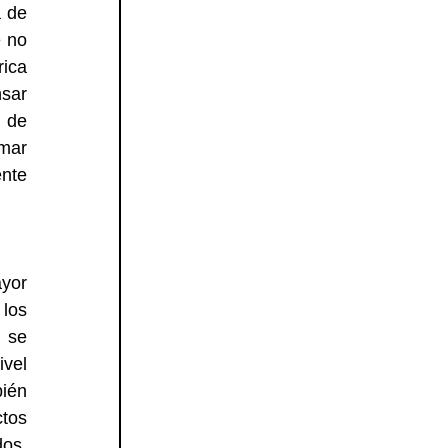
 de 
 no 
ica 
sar 
de 
mar 
te 
or 
los 
se 
vel 
ién 
os 
os, 