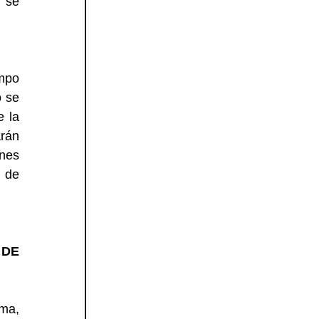
 se 
po 
 se 
 la 
rán 
nes 
 de 
DE 
ma, 