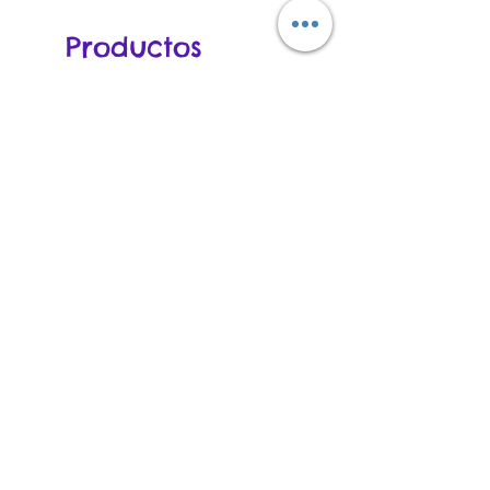
Productos
relacionados
Camiseta
Torera
Calavera
Capa
Psicodélica
Tejida
–
Texturizada
Diseño
–
Vibrante
Elegancia
y
y
Original
Versatilidad