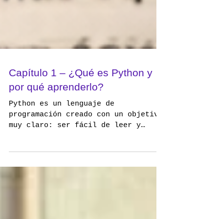
Capítulo 1 – ¿Qué es Python y
por qué aprenderlo?
Python es un lenguaje de
programación creado con un objetivo
muy claro: ser fácil de leer y
escribir, incluso para personas sin
experiencia técnica. A diferencia
de otros lenguajes que parecen
escritos para máquinas, Python
parece escrito para humanos. Esa es
una de las razones por las que hoy