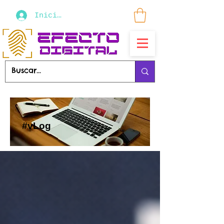
Iniciar sesión
#vLog