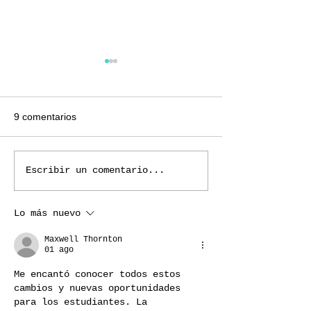
9 comentarios
📱👀 ¿Sabes qué
Escribir un comentario...
🔒 ¡Juntos por la Seguridad
tu hijo en redes 
en Jardines de Morelos!
👮‍♀️👥
Lo más nuevo
Maxwell Thornton
01 ago
Me encantó conocer todos estos 
cambios y nuevas oportunidades 
para los estudiantes. La 