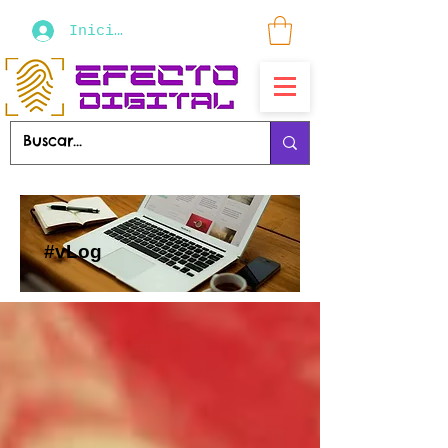
Iniciar sesión
#vLog