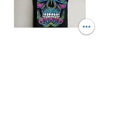
Camiseta
Torera
Calavera
Capa
Psicodélica
Tejida
–
Texturizada
Diseño
–
Vibrante
Elegancia
y
y
Original
Versatilidad
en
Negro
SÍGUEME
EN: