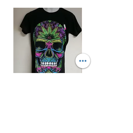
Camiseta
Torera
Calavera
Capa
Psicodélica
Tejida
–
Texturizada
Diseño
–
Vibrante
Elegancia
y
y
Original
Versatilidad
en
Negro