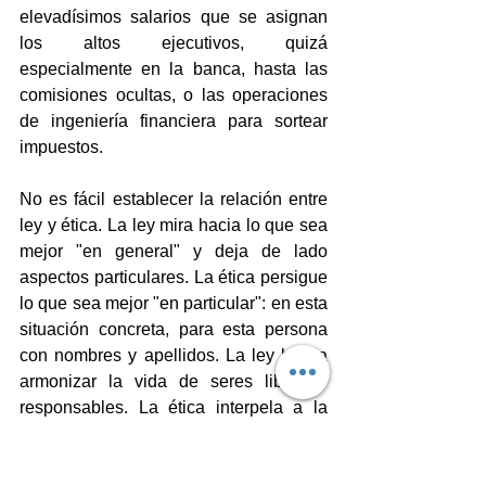
elevadísimos salarios que se asignan 
los altos ejecutivos, quizá 
especialmente en la banca, hasta las 
comisiones ocultas, o las operaciones 
de ingeniería financiera para sortear 
impuestos.
No es fácil establecer la relación entre 
ley y ética. La ley mira hacia lo que sea 
mejor "en general" y deja de lado 
aspectos particulares. La ética persigue 
lo que sea mejor "en particular": en esta 
situación concreta, para esta persona 
con nombres y apellidos. La ley busca 
armonizar la vida de seres libres y 
responsables. La ética interpela a la 
libertad y "manda" que se haga esto y 
se evite lo otro. La ley puede ser el 
resultado de un consenso político que 