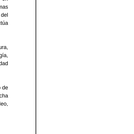
mas 
el 
túa 
ra, 
ía, 
dad 
 de 
cha 
eo, 