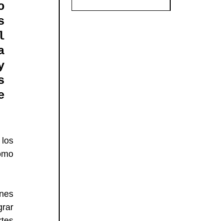
 
 
 
 
 
 
 
los 
omo 
nes 
rar 
es 