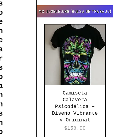
 
 
MX.JOOBLE.ORG (BOLSA DE TRABAJO)
 
 
 
 
 
 
 
 
Vista rápida
Vista 
Camiseta
Torer
 
Calavera
Tej
 
Psicodélica –
Textur
 
Diseño Vibrante
Elega
y Original
Versati
 
Ne
Precio
$158.00
 
Pre
$12