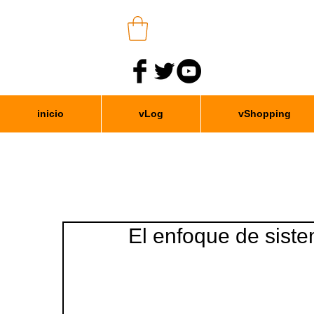
inicio
vLog
vShopping
El enfoque de sist