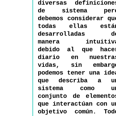
diversas definiciones
de sistema pero
debemos considerar que
todas ellas están
desarrolladas de
manera intuitiva
debido al que hacer
diario en nuestras
vidas, sin embargo
podemos tener una idea
que describa a un
sistema como un
conjunto de elementos
que interactúan con un
objetivo común. Todo