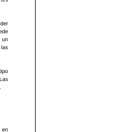
der 
ede 
 un 
as 
ipo 
Las 
.
en 