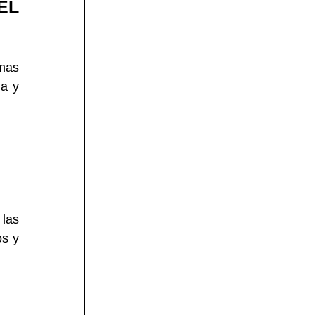
L 
mas 
a y 
las 
s y 