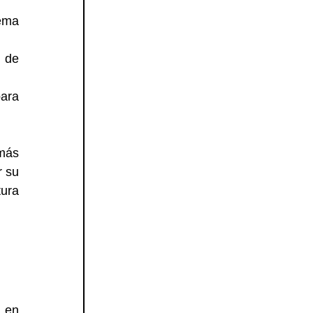
ema 
 de 
ara 
más 
 su 
ura 
 en 