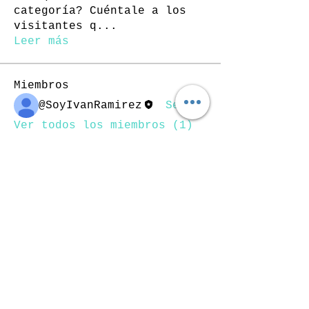
categoría? Cuéntale a los
visitantes q
...
Leer más
Miembros
@SoyIvanRamirez
Seguir
Ver todos los miembros (1)
SÍGUEME
EN:
LISTA DE CORREOS:
Registrate si quieres recibir
actualizaciones de nosotros:
GO