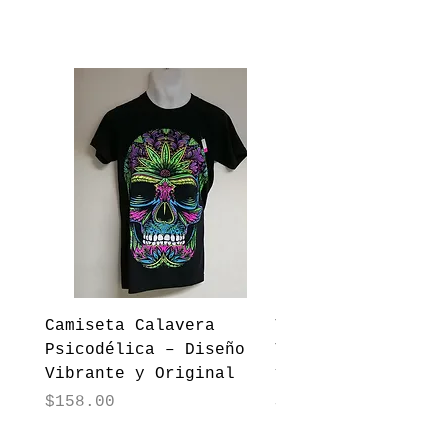
vShopping
Camiseta Calavera
Torera Capa Tejid
Psicodélica – Diseño
Texturizada – Ele
Vibrante y Original
y Versatilidad en
Precio
Precio
$158.00
$120.00