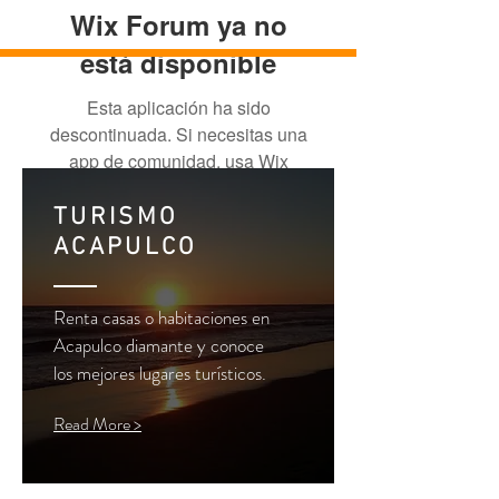
Wix Forum ya no
está disponible
Esta aplicación ha sido
descontinuada. Si necesitas una
app de comunidad, usa Wix
Groups.
TURISMO
ACAPULCO
Renta casas o habitaciones en
Acapulco diamante y conoce
los mejores lugares
turísticos
.
Read More >