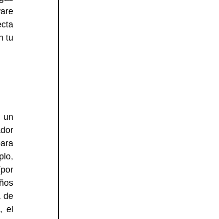
are 
cta 
 tu 
 un 
dor 
ara 
lo, 
or 
ños 
 de 
 el 