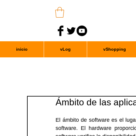
inicio
vLog
vShopping
Ámbito de las aplic
El ámbito de software es el luga
software. El hardware proporcio