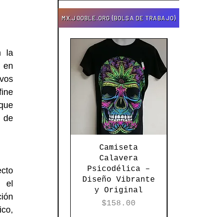
MX.JOOBLE.ORG (BOLSA DE TRABAJO)
 la 
 en 
vos 
ine 
que 
 de 
Vista rápida
Vista 
Camiseta
Torer
Calavera
Tej
Psicodélica –
Textur
cto 
Diseño Vibrante
Elega
el 
y Original
Versati
ión 
Ne
Precio
$158.00
co, 
Pre
$12