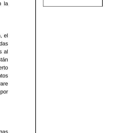
 la 
 el 
das 
 al 
tán 
rto 
tos 
are 
por 
gas 