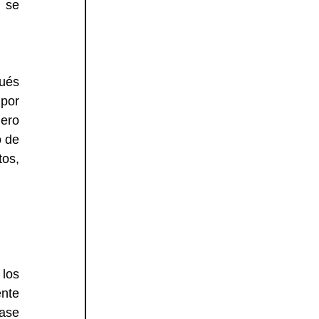
 se 
és 
por 
ero 
 de 
os, 
los 
nte 
ase 