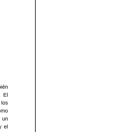
ién 
 El 
los 
omo 
 un 
 el 