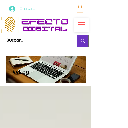
Iniciar sesión
#vLog