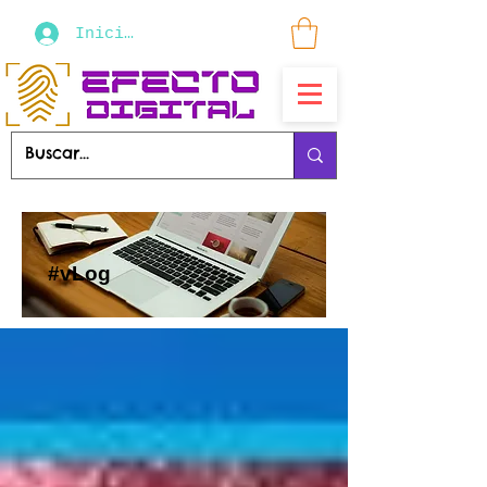
Iniciar sesión
#vLog