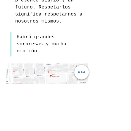
presente diario y un 
futuro. Respetarlos 
significa respetarnos a 
nosotros mismos.
Habrá grandes 
sorpresas y mucha 
emoción.
Canchas de Roman, Monte 
Iztacihuatl, Jardines de Morelos, 
Ecatepec de Morelos, Estado de 
México