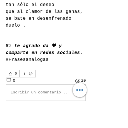
tan sólo el deseo 
que al clamor de las ganas, 
se bate en desenfrenado 
duelo .
Si te agrado da 🧡 y 
comparte en redes sociales. 
#Frasesanalogas 
0
0
20
Escribir un comentario...
Acerca de
La poesía en lugar de