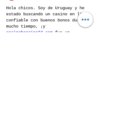
Hola chicos. Soy de Uruguay y he 
estado buscando un casino en línea 
confiable con buenos bonos durante 
mucho tiempo, ¡y 
casinobrazino24.com
 fue un 
verdadero hallazgo! Gran selección 
de juegos y un sistema de 
fidelización bien pensado. Es muy 
conveniente que el sitio admita 
métodos de pago bancarios 
uruguayos. Los juegos funcionan sin 
fallas, los pagos llegan a tiempo. 
Un gran servicio para los jugadores 
de América Latina, ¡lo recomiendo!
Like
Show more comments
Acerca de
La poesía en lugar de