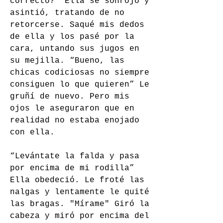
correcto?" Ella se sonrojó y 
asintió, tratando de no 
retorcerse. Saqué mis dedos 
de ella y los pasé por la 
cara, untando sus jugos en 
su mejilla. “Bueno, las 
chicas codiciosas no siempre 
consiguen lo que quieren” Le 
gruñí de nuevo. Pero mis 
ojos le aseguraron que en 
realidad no estaba enojado 
con ella.
“Levántate la falda y pasa 
por encima de mi rodilla” 
Ella obedeció. Le froté las 
nalgas y lentamente le quité 
las bragas. "Mírame" Giró la 
cabeza y miró por encima del 