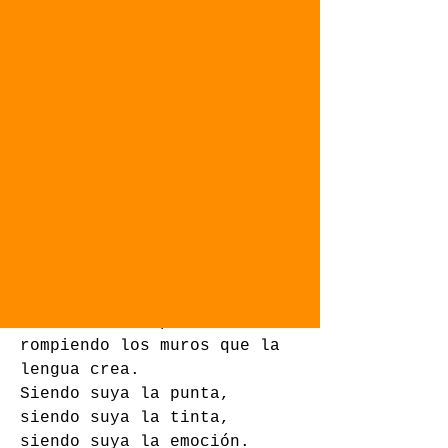
En la pulcritud de la hoja, 
un blanco impoluto. 
En la forma precisa, 
donde la tinta se acumula. 
La punta resbala tímida, 
dando sus primeros trazos. 
Avanzando despacio, 
acaricia el papel,
liberando sensaciones ,
desde dentro de su ser.
Corre su alma por su mano, 
rompiendo los muros que la 
lengua crea. 
Siendo suya la punta, 
siendo suya la tinta, 
siendo suya la emoción. 