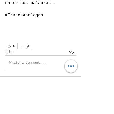
entre sus palabras .
#FrasesAnalogas 
0
0
3
Write a comment...
Acerca de
La poesía en lugar de
lágrimas, son ojos.
Miembros