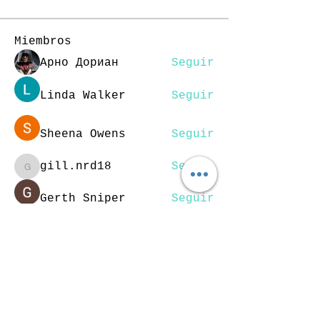
Miembros
Арно Дориан
Seguir
Linda Walker
Seguir
Sheena Owens
Seguir
gill.nrd18
Seguir
gill.nrd18
Gerth Sniper
Seguir
Ver todos los miembros (40)
SÍGUEME
EN: