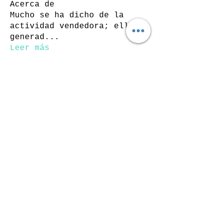
Acerca de
Mucho se ha dicho de la
actividad vendedora; ello ha
generad
...
Leer más
Miembros
Арно Дориан
Seguir
Linda Walker
Seguir
Sheena Owens
Seguir
gill.nrd18
Seguir
gill.nrd18
Gerth Sniper
Seguir
Ver todos los miembros (40)