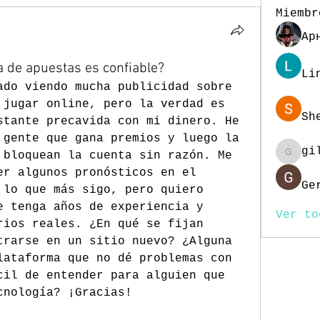
Miembr
Ар
 de apuestas es confiable?
Li
ado viendo mucha publicidad sobre 
 jugar online, pero la verdad es 
Sh
stante precavida con mi dinero. He 
 gente que gana premios y luego la 
gi
 bloquean la cuenta sin razón. Me 
gill.n
er algunos pronósticos en el 
Ge
 lo que más sigo, pero quiero 
e tenga años de experiencia y 
Ver to
rios reales. ¿En qué se fijan 
trarse en un sitio nuevo? ¿Alguna 
lataforma que no dé problemas con 
cil de entender para alguien que 
cnología? ¡Gracias!