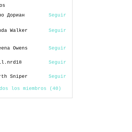
os
но Дориан
Seguir
nda Walker
Seguir
eena Owens
Seguir
ll.nrd18
Seguir
rd18
rth Sniper
Seguir
dos los miembros (40)