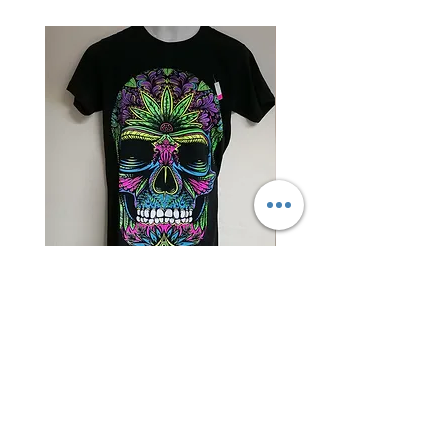
Camiseta
Torera
Calavera
Capa
Psicodélica
Tejida
–
Texturizada
Diseño
–
Vibrante
Elegancia
y
y
Original
Versatilidad
en
Negro