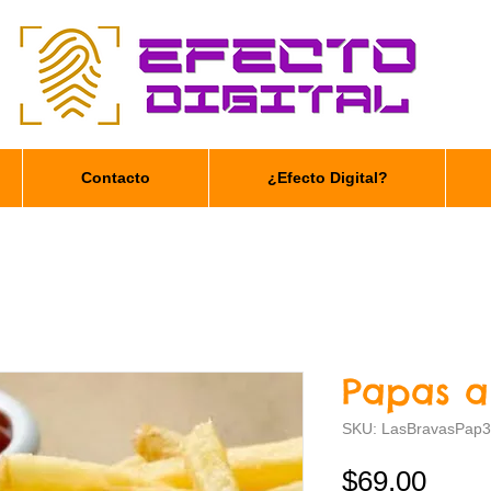
Contacto
¿Efecto Digital?
Papas a
SKU: LasBravasPap3
Prec
$69.00