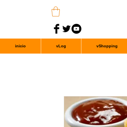
inicio
vLog
vShopping