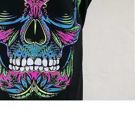
To
Ca
Vista rápida
Te
Te
–
CONTACTO:
El
y
CEL. 55-6149-7483
Ve
en
CORREO:
efectodigital.online@gmail.com
Ne