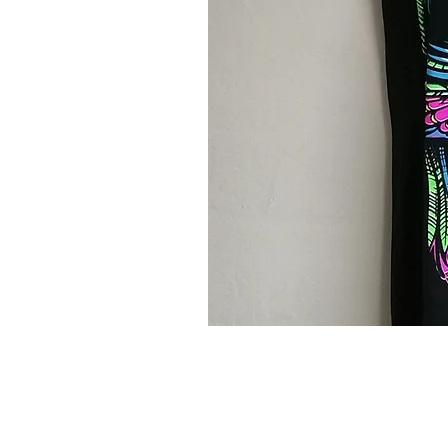
Camiseta
Calavera
Psicodélica
–
Diseño
SÍGUEME
EN:
Vibrante
y
Original