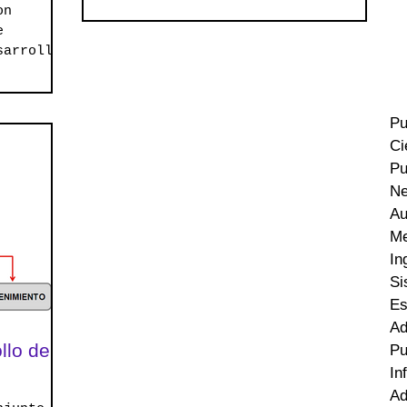
on
que ha de ofrecer...
e
sarrollo
del tipo
Pu
Ci
Pu
Ne
Au
Me
In
Si
Es
Ad
llo de
Pu
In
Ad