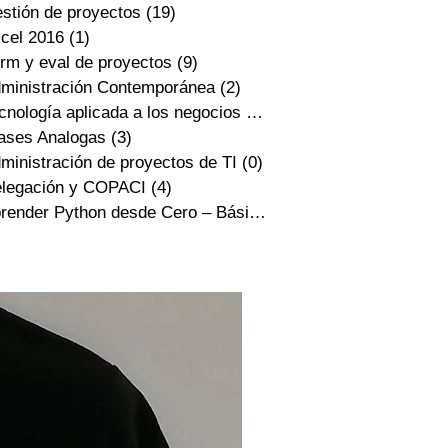
stión de proyectos
(19)
19 entradas
cel 2016
(1)
1 entrada
rm y eval de proyectos
(9)
9 entradas
ministración Contemporánea
(2)
2 entradas
cnología aplicada a los negocios
(3)
3 entradas
ases Analogas
(3)
3 entradas
ministración de proyectos de TI
(0)
0 entradas
legación y COPACI
(4)
4 entradas
Aprender Python desde Cero – Básico
(1)
1 entrada