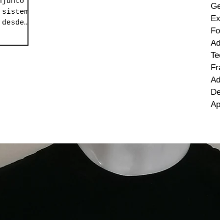
njunto de
Ge
 sistema
Ex
 desde
Fo
hasta
Ad
Te
Fr
Ad
De