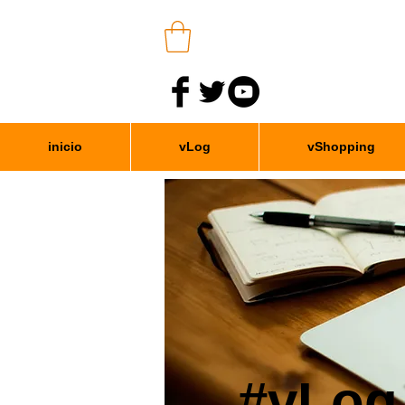
inicio
vLog
vShopping
#vLog