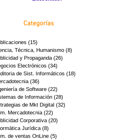
Categorías
blicaciones
(15)
15 entradas
encia, Técnica, Humanismo
(8)
8 entradas
blicidad y Propaganda
(26)
26 entradas
gocios Electrónicos
(34)
34 entradas
ditoria de Sist. Informáticos
(18)
18 entradas
rcadotecnia
(36)
36 entradas
geniería de Software
(22)
22 entradas
stemas de Información
(28)
28 entradas
trategias de Mkt Digital
(32)
32 entradas
m. Mercadotecnia
(22)
22 entradas
blicidad Corporativa
(20)
20 entradas
formática Jurídica
(8)
8 entradas
m. de ventas OnLine
(5)
5 entradas