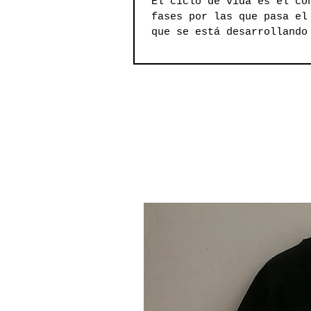
El ciclo de vida es el co
fases por las que pasa el
que se está desarrollando
que nace la idea inicial 
que...