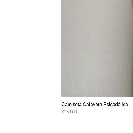
Camiseta Calavera Psicodélica – 
Precio
$158.00
SÍGUEME
EN: