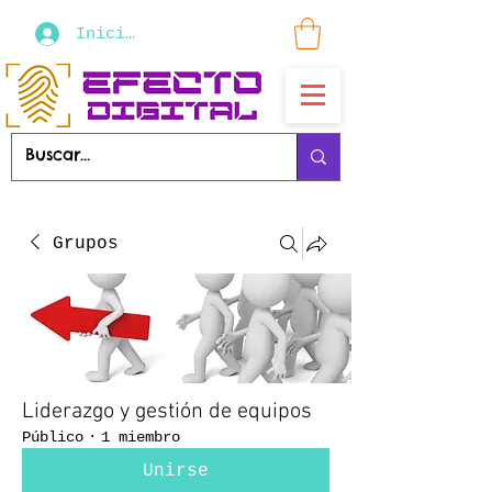
Iniciar sesión
Grupos
Liderazgo y gestión de equipos
Público
·
1 miembro
Unirse