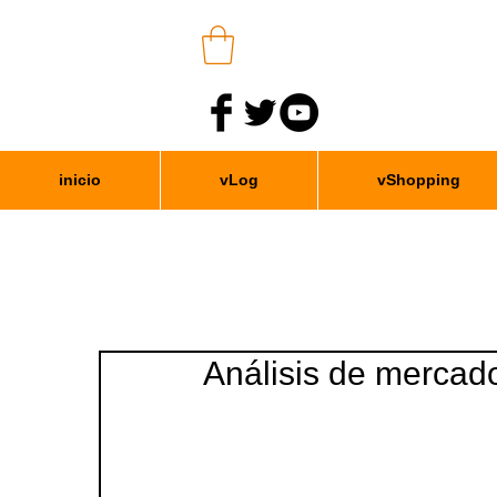
inicio
vLog
vShopping
Análisis de mercad