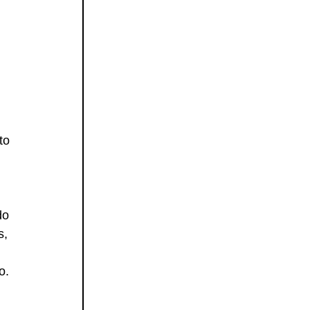
to 
do 
s, 
o.
 