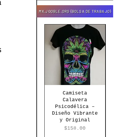
 
MX.JOOBLE.ORG (BOLSA DE TRABAJO)
 
s 
Vista rápida
Vista 
Camiseta
Torer
Calavera
Tej
Psicodélica –
Textur
Diseño Vibrante
Elega
y Original
Versati
Ne
Precio
$158.00
Pre
$12